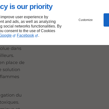
cy is our priority
aques
 improve user experience by
s au
Customize
nt and ads, as well as analyzing
ng social networks functionalities. By
you consent to the use of Cookies
Google
Facebook
.
solue dans
lleurs.
en place de
e solution
s flammes
agation du
toxiques.