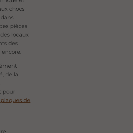
ermique et
 aux chocs
s dans
 des pièces
e des locaux
nts des
s encore.
Clément
é, de la
s
t pour
s plaques de
tre