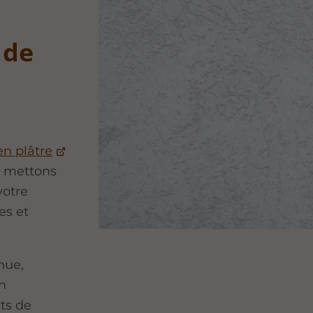
 de
en plâtre
us mettons
votre
es et
nue,
n
ts de