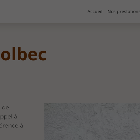
Accueil
Nos prestation
Bolbec
t de
appel à
érence à