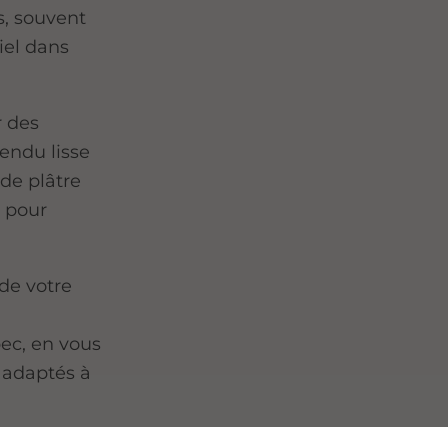
s, souvent
iel dans
r des
rendu lisse
 de plâtre
 pour
de votre
ec, en vous
 adaptés à