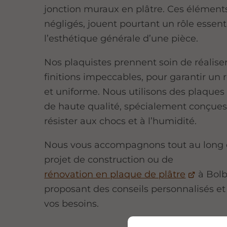
jonction muraux en plâtre. Ces élément
négligés, jouent pourtant un rôle essent
l’esthétique générale d’une pièce.
Nos plaquistes prennent soin de réalise
finitions impeccables, pour garantir un 
et uniforme. Nous utilisons des plaques
de haute qualité, spécialement conçues
résister aux chocs et à l’humidité.
Nous vous accompagnons tout au long 
projet de construction ou de
rénovation en plaque de plâtre
à Bolb
proposant des conseils personnalisés et
vos besoins.